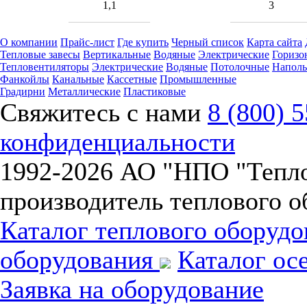
1,1
3
О компании
Прайс-лист
Где купить
Черный список
Карта сайта
Тепловые завесы
Вертикальные
Водяные
Электрические
Горизо
Тепловентиляторы
Электрические
Водяные
Потолочные
Напол
Фанкойлы
Канальные
Кассетные
Промышленные
Градирни
Металлические
Пластиковые
Свяжитесь с нами
8 (800) 
конфиденциальности
1992-
2026 АО "НПО "Тепл
производитель теплового о
Каталог теплового оборуд
оборудования
Каталог ос
Заявка на оборудование