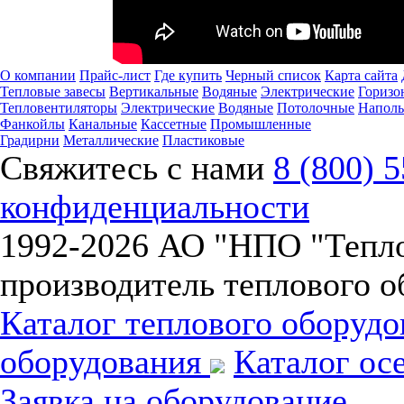
О компании
Прайс-лист
Где купить
Черный список
Карта сайта
Тепловые завесы
Вертикальные
Водяные
Электрические
Горизо
Тепловентиляторы
Электрические
Водяные
Потолочные
Напол
Фанкойлы
Канальные
Кассетные
Промышленные
Градирни
Металлические
Пластиковые
Свяжитесь с нами
8 (800) 
конфиденциальности
1992-
2026 АО "НПО "Тепл
производитель теплового о
Каталог теплового оборуд
оборудования
Каталог ос
Заявка на оборудование