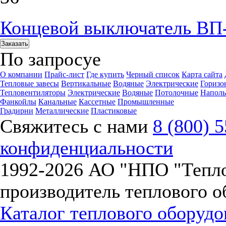
Концевой выключатель ВП
Заказать
По запросу
е
О компании
Прайс-лист
Где купить
Черный список
Карта сайта
Тепловые завесы
Вертикальные
Водяные
Электрические
Горизо
Тепловентиляторы
Электрические
Водяные
Потолочные
Напол
Фанкойлы
Канальные
Кассетные
Промышленные
Градирни
Металлические
Пластиковые
Свяжитесь с нами
8 (800) 
конфиденциальности
1992-
2026 АО "НПО "Тепл
производитель теплового о
Каталог теплового оборуд