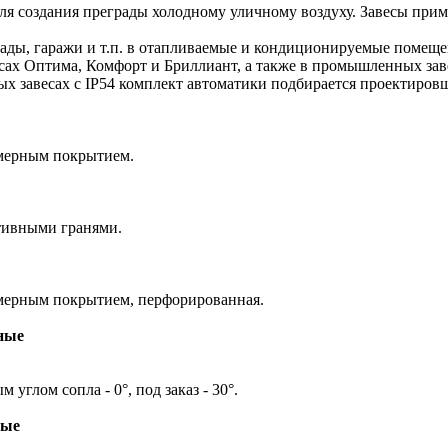
ля создания преграды холодному уличному воздуху. Завесы пр
ады, гаражи и т.п. в отапливаемые и кондиционируемые помеще
ах Оптима, Комфорт и Бриллиант, а также в промышленных завес
 завесах с IP54 комплект автоматики подбирается проектировщ
имерным покрытием.
тивными гранями.
имерным покрытием, перфорированная.
ные
глом сопла - 0°, под заказ - 30°.
ые