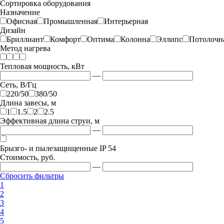
Сортировка оборудования
Назначение
Офисная
Промышленная
Интерьерная
Дизайн
Бриллиант
Комфорт
Оптима
Колонна
Эллипс
Потолочн
Метод нагрева
Тепловая мощность, кВт
—
Сеть, В/Гц
220/50
380/50
Длина завесы, м
1
1.5
2
2.5
Эффективная длина струи, м
—
Брызго- и пылезащищенные IP 54
Стоимость, руб.
—
Сбросить фильтры
1
2
3
4
5