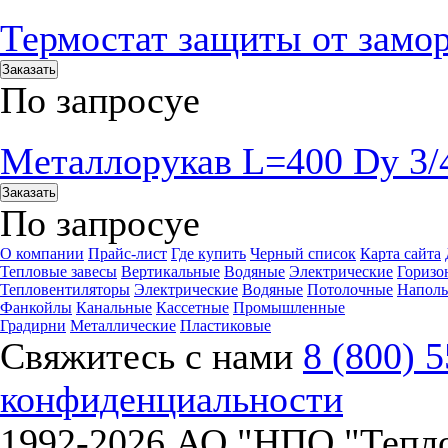
Термостат защиты от замо
Заказать
По запросу
е
Металлорукав L=400 Dy 3/
Заказать
По запросу
е
О компании
Прайс-лист
Где купить
Черный список
Карта сайта
Тепловые завесы
Вертикальные
Водяные
Электрические
Горизо
Тепловентиляторы
Электрические
Водяные
Потолочные
Напол
Фанкойлы
Канальные
Кассетные
Промышленные
Градирни
Металлические
Пластиковые
Свяжитесь с нами
8 (800) 
конфиденциальности
1992-
2026 АО "НПО "Тепл