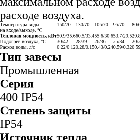
максимальном расходе возд
расходе воздуха.
Температура воды
150/70
130/70
105/70
95/70
80/
на входе/выходе, °С
Тепловая мощность, кВт
50.9/35.6
60.5/33.4
55.6/30.6
53.7/29.5
29.
Подогрев воздуха, °С
30/42
28/39
26/36
25/34
20/
Расход воды, л/с
0.22/0.12
0.28/0.15
0.43/0.24
0.59/0.32
0.5
Тип завесы
Промышленная
Серия
400 IP54
Степень защиты
IP54
Источник тепла