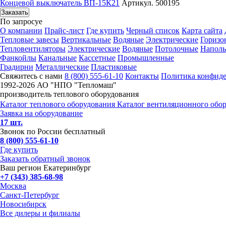
Концевой выключатель ВП-15К21
Артикул. 500195
Заказать
По запросу
е
О компании
Прайс-лист
Где купить
Черный список
Карта сайта
Тепловые завесы
Вертикальные
Водяные
Электрические
Горизо
Тепловентиляторы
Электрические
Водяные
Потолочные
Напол
Фанкойлы
Канальные
Кассетные
Промышленные
Градирни
Металлические
Пластиковые
Свяжитесь с нами
8 (800) 555-61-10
Контакты
Политика конфид
1992-
2026 АО "НПО "Тепломаш"
производитель теплового оборудования
Каталог теплового оборудования
Каталог вентиляционного обо
Заявка на оборудование
17 шт.
Звонок по России бесплатный
8 (800) 555-61-10
Где купить
Заказать обратный звонок
Ваш регион Екатеринбург
+7 (343) 385-68-98
Москва
Санкт-Петербург
Новосибирск
Все дилеры и филиалы