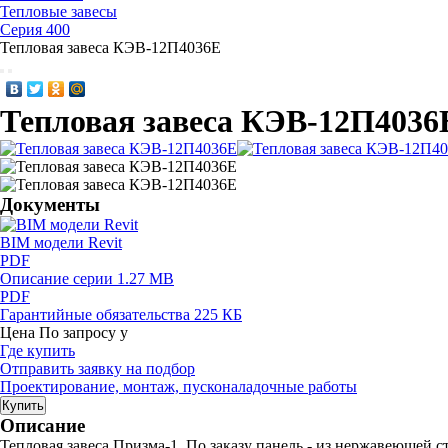
Тепловые завесы
Серия 400
Тепловая завеса КЭВ-12П4036Е
Тепловая завеса КЭВ-12П4036
Документы
BIM модели Revit
PDF
Описание серии
1.27 MB
PDF
Гарантийные обязательства
225 КБ
Цена
По запросу
у
Где купить
Отправить заявку на подбор
Проектирование, монтаж, пусконаладочные работы
Купить
Описание
Тепловая завеса Призма-1. По заказу панель - из нержавеющей с