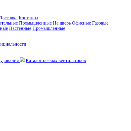
Доставка
Контакты
нтальные
Промышленные
На дверь
Офисные
Газовые
ьные
Настенные
Промышленные
енциальности
рудования
Каталог осевых вентиляторов