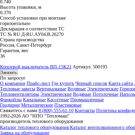
0.740
Высота упаковки, м
0.370
Способ установки при монтаже
горизонтально
Декларация о соответствии ТС
ТС № RU Д-RU.АУ04.B.26270
Страна производства
Россия, Санкт-Петербург
Гарантия, мес
36
Концевой выключатель ВП-15К21
Артикул. 500195
Заказать
По запросу
е
О компании
Прайс-лист
Где купить
Черный список
Карта сайта
Тепловые завесы
Вертикальные
Водяные
Электрические
Горизо
Тепловентиляторы
Электрические
Водяные
Потолочные
Напол
Фанкойлы
Канальные
Кассетные
Промышленные
Градирни
Металлические
Пластиковые
Свяжитесь с нами
8 (800) 555-61-10
Контакты
Политика конфид
1992-
2026 АО "НПО "Тепломаш"
производитель теплового оборудования
Каталог теплового оборудования
Каталог вентиляционного обо
Заявка на оборудование