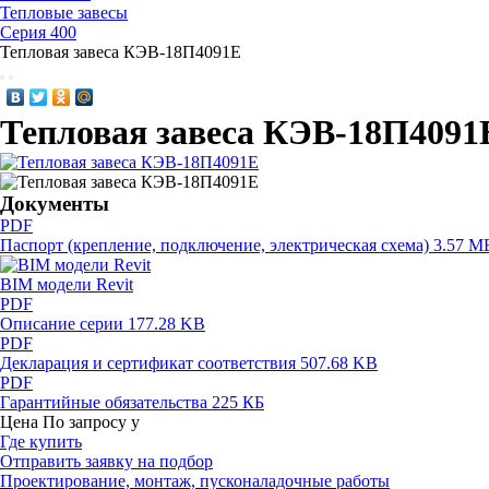
Тепловые завесы
Серия 400
Тепловая завеса КЭВ-18П4091Е
Тепловая завеса КЭВ-18П4091
Документы
PDF
Паспорт (крепление, подключение, электрическая схема)
3.57 M
BIM модели Revit
PDF
Описание серии
177.28 KB
PDF
Декларация и сертификат соответствия
507.68 KB
PDF
Гарантийные обязательства
225 КБ
Цена
По запросу
у
Где купить
Отправить заявку на подбор
Проектирование, монтаж, пусконаладочные работы