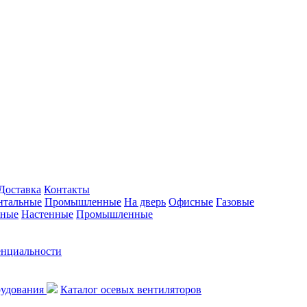
Доставка
Контакты
нтальные
Промышленные
На дверь
Офисные
Газовые
ьные
Настенные
Промышленные
енциальности
рудования
Каталог осевых вентиляторов