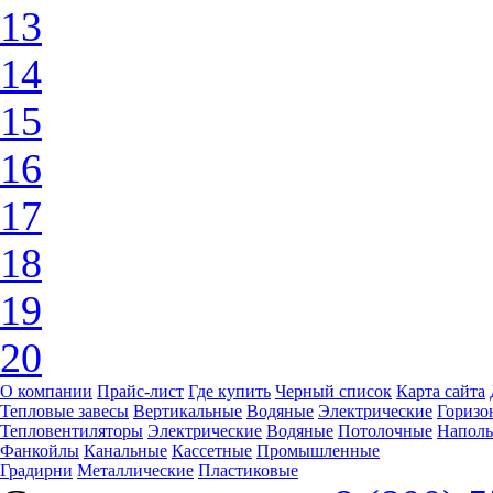
13
14
15
16
17
18
19
20
О компании
Прайс-лист
Где купить
Черный список
Карта сайта
Тепловые завесы
Вертикальные
Водяные
Электрические
Горизо
Тепловентиляторы
Электрические
Водяные
Потолочные
Напол
Фанкойлы
Канальные
Кассетные
Промышленные
Градирни
Металлические
Пластиковые