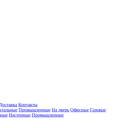
Доставка
Контакты
нтальные
Промышленные
На дверь
Офисные
Газовые
ьные
Настенные
Промышленные