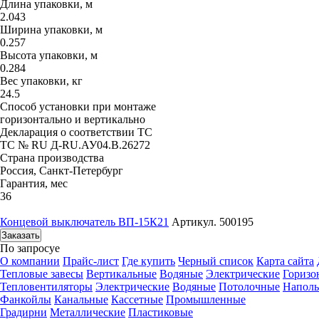
Длина упаковки, м
2.043
Ширина упаковки, м
0.257
Высота упаковки, м
0.284
Вес упаковки, кг
24.5
Способ установки при монтаже
горизонтально и вертикально
Декларация о соответствии ТС
ТС № RU Д-RU.АУ04.B.26272
Страна производства
Россия, Санкт-Петербург
Гарантия, мес
36
Концевой выключатель ВП-15К21
Артикул. 500195
Заказать
По запросу
е
О компании
Прайс-лист
Где купить
Черный список
Карта сайта
Тепловые завесы
Вертикальные
Водяные
Электрические
Горизо
Тепловентиляторы
Электрические
Водяные
Потолочные
Напол
Фанкойлы
Канальные
Кассетные
Промышленные
Градирни
Металлические
Пластиковые