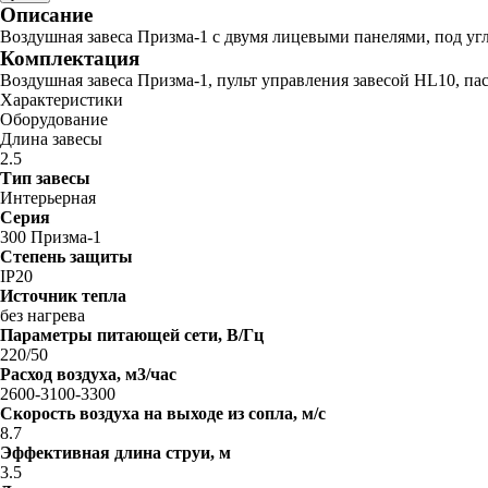
Описание
Воздушная завеса Призма-1 с двумя лицевыми панелями, под уг
Комплектация
Воздушная завеса Призма-1, пульт управления завесой HL10, пас
Характеристики
Оборудование
Длина завесы
2.5
Тип завесы
Интерьерная
Серия
300 Призма-1
Степень защиты
IP20
Источник тепла
без нагрева
Параметры питающей сети, В/Гц
220/50
Расход воздуха, м3/час
2600-3100-3300
Скорость воздуха на выходе из сопла, м/с
8.7
Эффективная длина струи, м
3.5