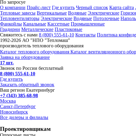
По запросу
е
О компании
Прайс-лист
Где купить
Черный список
Карта сайта
Тепловые завесы
Вертикальные
Водяные
Электрические
Горизо
Тепловентиляторы
Электрические
Водяные
Потолочные
Напол
Фанкойлы
Канальные
Кассетные
Промышленные
Градирни
Металлические
Пластиковые
Свяжитесь с нами
8 (800) 555-61-10
Контакты
Политика конфид
1992-
2026 АО "НПО "Тепломаш"
производитель теплового оборудования
Каталог теплового оборудования
Каталог вентиляционного обо
Заявка на оборудование
17 шт.
Звонок по России бесплатный
8 (800) 555-61-10
Где купить
Заказать обратный звонок
Ваш регион Екатеринбург
+7 (343) 385-68-98
Москва
Санкт-Петербург
Новосибирск
Все дилеры и филиалы
Проектировщикам
Опросные листы,