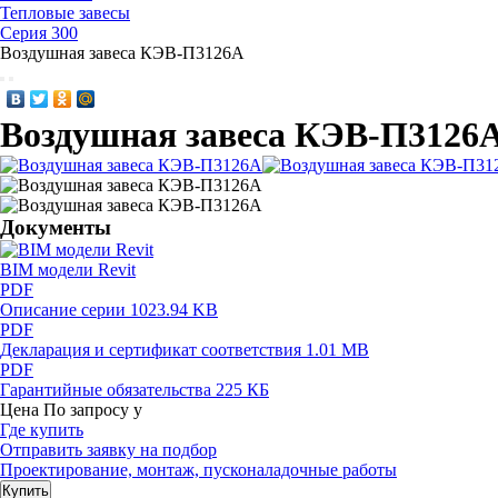
Тепловые завесы
Серия 300
Воздушная завеса КЭВ-П3126A
Воздушная завеса КЭВ-П3126
Документы
BIM модели Revit
PDF
Описание серии
1023.94 KB
PDF
Декларация и сертификат соответствия
1.01 MB
PDF
Гарантийные обязательства
225 КБ
Цена
По запросу
у
Где купить
Отправить заявку на подбор
Проектирование, монтаж, пусконаладочные работы
Купить