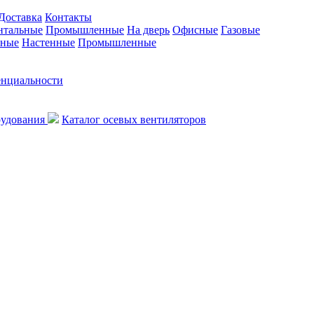
Доставка
Контакты
нтальные
Промышленные
На дверь
Офисные
Газовые
ьные
Настенные
Промышленные
енциальности
рудования
Каталог осевых вентиляторов