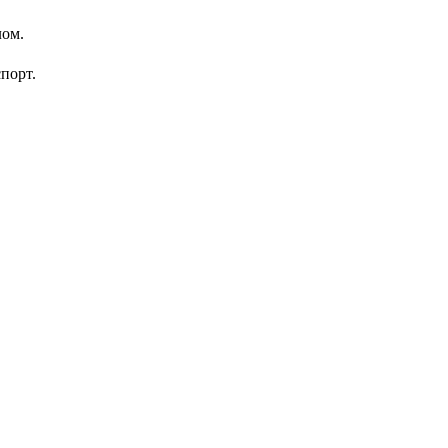
лом.
порт.