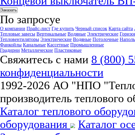
Концевой выключатель ВП
Заказать
По запросу
е
О компании
Прайс-лист
Где купить
Черный список
Карта сайта
Тепловые завесы
Вертикальные
Водяные
Электрические
Горизо
Тепловентиляторы
Электрические
Водяные
Потолочные
Напол
Фанкойлы
Канальные
Кассетные
Промышленные
Градирни
Металлические
Пластиковые
Свяжитесь с нами
8 (800) 
конфиденциальности
1992-
2026 АО "НПО "Тепл
производитель теплового о
Каталог теплового оборуд
оборудования
Каталог ос