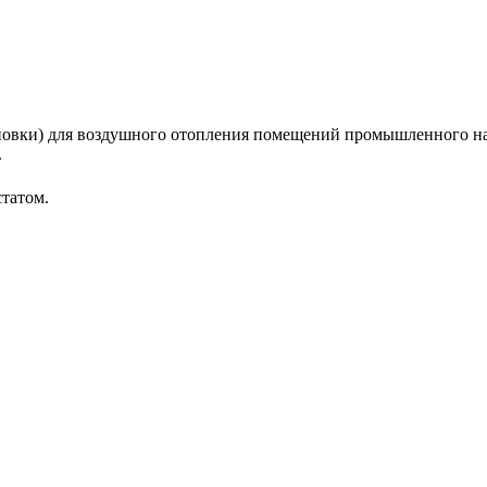
вки) для воздушного отопления помещений промышленного назна
.
статом.