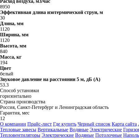
Расход воздуха, м3/час
8950
Эффективная длина изотермической струи, м
30
Длина, мм
1120
Ширина, мм
1120
Высота, мм
840
Масса, кг
194
Цвет
белый
Звуковое давление на расстоянии 5 м, дБ (A)
53.3
Способ установки
горизонтально
Страна производства
Россия, Санкт-Петербург и Ленинградская область
Гарантия, мес
12
О компании
Прайс-лист
Где купить
Черный список
Карта сайта
Тепловые завесы
Вертикальные
Водяные
Электрические
Горизо
Тепловентиляторы
Электрические
Водяные
Потолочные
Напол