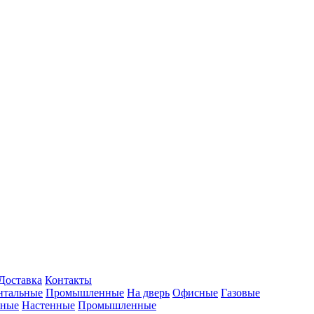
Доставка
Контакты
нтальные
Промышленные
На дверь
Офисные
Газовые
ьные
Настенные
Промышленные