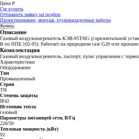
Цена
Р
Где купить
Отправить заявку на подбор
Проектирование, монтаж, пусконаладочные работы
Купить
Описание
Газовый воздухонагреватель КЭВ-95THG (горизонтальной устано
В по НПБ 105-95). Работает на природном газе G20 или пропане
Комплектация
Газовый воздухонагреватель, паспорт, пульт управления с термо
Характеристики
Оборудование
Тип
Промышленный
Серия
TH
Степень защиты
IP42
Источник тепла
газовый
Параметры питающей сети, В/Гц
220/50
Тепловая мощность (кВт)
92