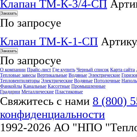
Клапан ТМ-К-3/4-СП
Артик
Заказать
По запросу
е
Клапан ТМ-К-1-СП
Артику
Заказать
По запросу
е
О компании
Прайс-лист
Где купить
Черный список
Карта сайта
Тепловые завесы
Вертикальные
Водяные
Электрические
Горизо
Тепловентиляторы
Электрические
Водяные
Потолочные
Напол
Фанкойлы
Канальные
Кассетные
Промышленные
Градирни
Металлические
Пластиковые
Свяжитесь с нами
8 (800) 
конфиденциальности
1992-
2026 АО "НПО "Тепл