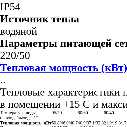
IP54
Источник тепла
водяной
Параметры питающей сет
220/50
Тепловая мощность (кВт
..
Тепловые характеристики 
в помещении +15 С и макси
Температура воды
95/70
80/60
60/40
на входе/выходе, °С
Тепловая мощность, кВт
50.8/46.0/40.7
40.9/37.1/32.8
21.9/19.8/17