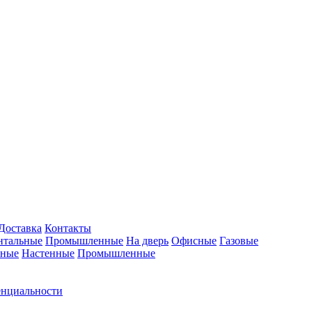
Доставка
Контакты
нтальные
Промышленные
На дверь
Офисные
Газовые
ьные
Настенные
Промышленные
енциальности