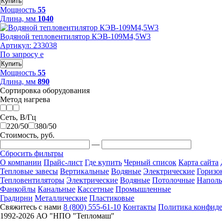
Купить
Мощность
55
Длина, мм
1040
Водяной тепловентилятор КЭВ-109M4,5W3
Артикул: 233038
По запросу
е
Купить
Мощность
55
Длина, мм
890
Сортировка оборудования
Метод нагрева
Сеть, В/Гц
220/50
380/50
Стоимость, руб.
—
Сбросить фильтры
О компании
Прайс-лист
Где купить
Черный список
Карта сайта
Тепловые завесы
Вертикальные
Водяные
Электрические
Горизо
Тепловентиляторы
Электрические
Водяные
Потолочные
Напол
Фанкойлы
Канальные
Кассетные
Промышленные
Градирни
Металлические
Пластиковые
Свяжитесь с нами
8 (800) 555-61-10
Контакты
Политика конфид
1992-
2026 АО "НПО "Тепломаш"