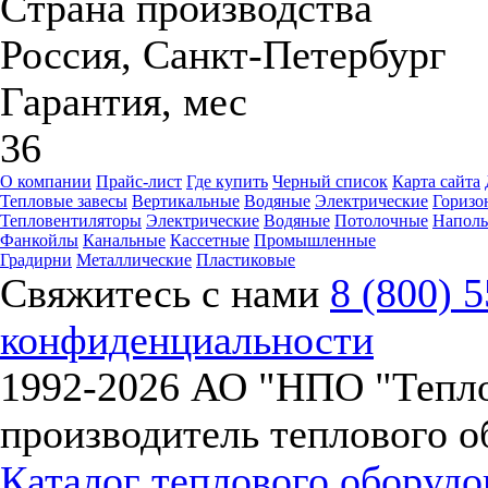
Страна производства
Россия, Санкт-Петербург
Гарантия, мес
36
О компании
Прайс-лист
Где купить
Черный список
Карта сайта
Тепловые завесы
Вертикальные
Водяные
Электрические
Горизо
Тепловентиляторы
Электрические
Водяные
Потолочные
Напол
Фанкойлы
Канальные
Кассетные
Промышленные
Градирни
Металлические
Пластиковые
Свяжитесь с нами
8 (800) 
конфиденциальности
1992-
2026 АО "НПО "Тепл
производитель теплового о
Каталог теплового оборуд