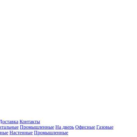
Доставка
Контакты
нтальные
Промышленные
На дверь
Офисные
Газовые
ьные
Настенные
Промышленные