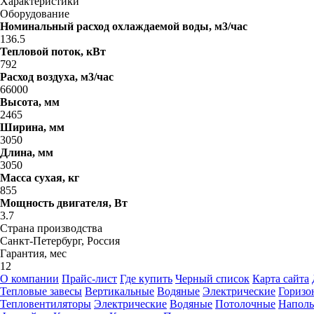
Характеристики
Оборудование
Номинальный расход охлаждаемой воды, м3/час
136.5
Тепловой поток, кВт
792
Расход воздуха, м3/час
66000
Высота, мм
2465
Ширина, мм
3050
Длина, мм
3050
Масса сухая, кг
855
Мощность двигателя, Вт
3.7
Страна производства
Санкт-Петербург, Россия
Гарантия, мес
12
О компании
Прайс-лист
Где купить
Черный список
Карта сайта
Тепловые завесы
Вертикальные
Водяные
Электрические
Горизо
Тепловентиляторы
Электрические
Водяные
Потолочные
Напол