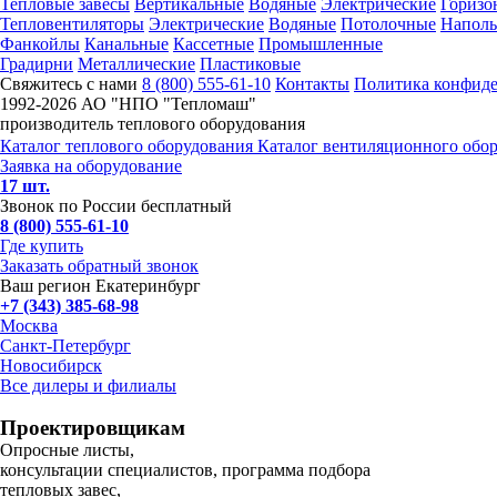
Тепловые завесы
Вертикальные
Водяные
Электрические
Горизо
Тепловентиляторы
Электрические
Водяные
Потолочные
Напол
Фанкойлы
Канальные
Кассетные
Промышленные
Градирни
Металлические
Пластиковые
Свяжитесь с нами
8 (800) 555-61-10
Контакты
Политика конфид
1992-
2026 АО "НПО "Тепломаш"
производитель теплового оборудования
Каталог теплового оборудования
Каталог вентиляционного обо
Заявка на оборудование
17 шт.
Звонок по России бесплатный
8 (800) 555-61-10
Где купить
Заказать обратный звонок
Ваш регион Екатеринбург
+7 (343) 385-68-98
Москва
Санкт-Петербург
Новосибирск
Все дилеры и филиалы
Проектировщикам
Опросные листы,
консультации специалистов, программа подбора
тепловых завес,