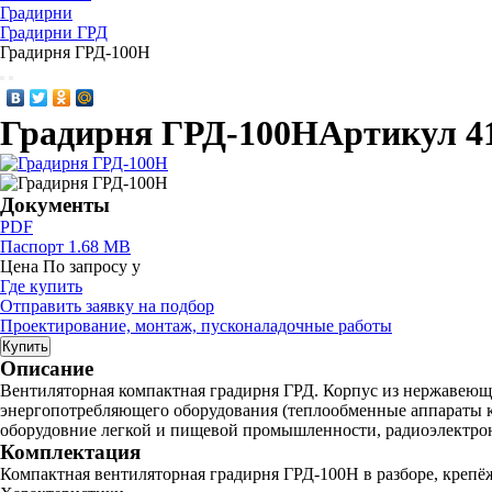
Градирни
Градирни ГРД
Градирня ГРД-100Н
Градирня ГРД-100Н
Артикул 4
Документы
PDF
Паспорт
1.68 MB
Цена
По запросу
у
Где купить
Отправить заявку на подбор
Проектирование, монтаж, пусконаладочные работы
Купить
Описание
Вентиляторная компактная градирня ГРД. Корпус из нержавеюще
энергопотребляющего оборудования (теплообменные аппараты к
оборудовние легкой и пищевой промышленности, радиоэлектронн
Комплектация
Компактная вентиляторная градирня ГРД-100H в разборе, крепёж