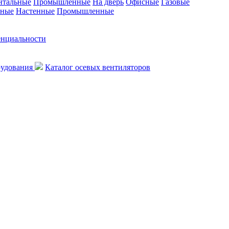
нтальные
Промышленные
На дверь
Офисные
Газовые
ьные
Настенные
Промышленные
енциальности
рудования
Каталог осевых вентиляторов