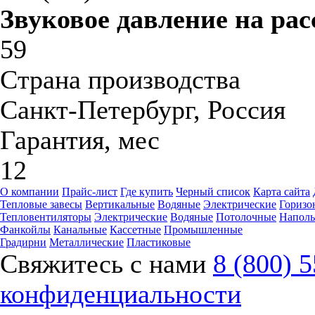
Звуковое давление на рас
59
Страна производства
Санкт-Петербург, Россия
Гарантия, мес
12
О компании
Прайс-лист
Где купить
Черный список
Карта сайта
Тепловые завесы
Вертикальные
Водяные
Электрические
Горизо
Тепловентиляторы
Электрические
Водяные
Потолочные
Напол
Фанкойлы
Канальные
Кассетные
Промышленные
Градирни
Металлические
Пластиковые
Свяжитесь с нами
8 (800) 
конфиденциальности