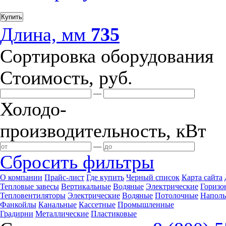
Купить
Длина, мм
735
Сортировка оборудования
Стоимость, руб.
—
Холодо-
производительность, кВт
—
Сбросить фильтры
О компании
Прайс-лист
Где купить
Черный список
Карта сайта
Тепловые завесы
Вертикальные
Водяные
Электрические
Горизо
Тепловентиляторы
Электрические
Водяные
Потолочные
Напол
Фанкойлы
Канальные
Кассетные
Промышленные
Градирни
Металлические
Пластиковые