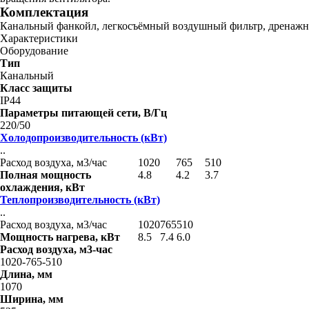
Комплектация
Канальный фанкойл, легкосъёмный воздушный фильтр, дренажны
Характеристики
Оборудование
Тип
Канальный
Класс защиты
IP44
Параметры питающей сети, В/Гц
220/50
Холодопроизводительность (кВт)
..
Расход воздуха, м3/час
1020
765
510
Полная мощность
4.8
4.2
3.7
охлаждения, кВт
Теплопроизводительность (кВт)
..
Расход воздуха, м3/час
1020
765
510
Мощность нагрева, кВт
8.5
7.4
6.0
Расход воздуха, м3-час
1020-765-510
Длина, мм
1070
Ширина, мм