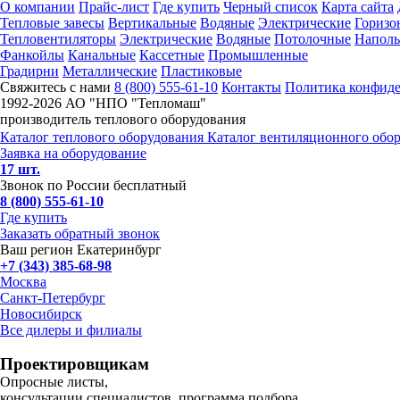
О компании
Прайс-лист
Где купить
Черный список
Карта сайта
Тепловые завесы
Вертикальные
Водяные
Электрические
Горизо
Тепловентиляторы
Электрические
Водяные
Потолочные
Напол
Фанкойлы
Канальные
Кассетные
Промышленные
Градирни
Металлические
Пластиковые
Свяжитесь с нами
8 (800) 555-61-10
Контакты
Политика конфид
1992-
2026 АО "НПО "Тепломаш"
производитель теплового оборудования
Каталог теплового оборудования
Каталог вентиляционного обо
Заявка на оборудование
17 шт.
Звонок по России бесплатный
8 (800) 555-61-10
Где купить
Заказать обратный звонок
Ваш регион Екатеринбург
+7 (343) 385-68-98
Москва
Санкт-Петербург
Новосибирск
Все дилеры и филиалы
Проектировщикам
Опросные листы,
консультации специалистов, программа подбора