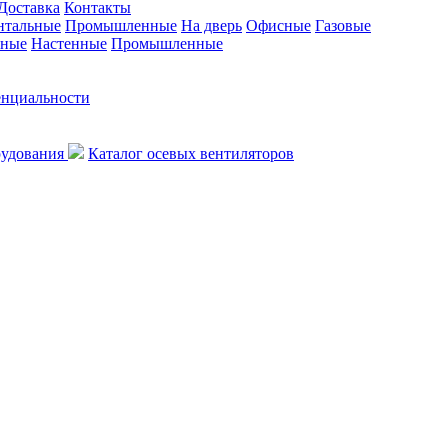
Доставка
Контакты
нтальные
Промышленные
На дверь
Офисные
Газовые
ьные
Настенные
Промышленные
енциальности
рудования
Каталог осевых вентиляторов