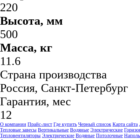
220
Высота, мм
500
Масса, кг
11.6
Страна производства
Россия, Санкт-Петербург
Гарантия, мес
12
О компании
Прайс-лист
Где купить
Черный список
Карта сайта
Тепловые завесы
Вертикальные
Водяные
Электрические
Горизо
Тепловентиляторы
Электрические
Водяные
Потолочные
Напол