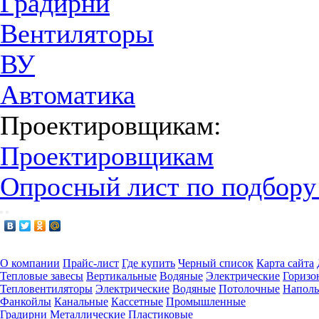
Градирни
Вентиляторы
ВУ
Автоматика
Проектировщикам:
Проектировщикам
Опросный лист по подбору
О компании
Прайс-лист
Где купить
Черный список
Карта сайта
Тепловые завесы
Вертикальные
Водяные
Электрические
Горизо
Тепловентиляторы
Электрические
Водяные
Потолочные
Напол
Фанкойлы
Канальные
Кассетные
Промышленные
Градирни
Металлические
Пластиковые